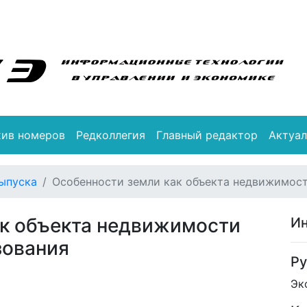
хив номеров
Редколлегия
Главный редактор
Актуал
ыпуска
Особенности земли как объекта недвижимос
ак объекта недвижимости
Ин
зования
Ру
Эк