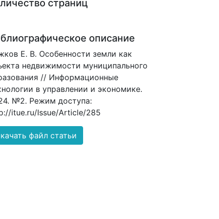
личество страниц
блиографическое описание
жков Е. В. Особенности земли как
ъекта недвижимости муниципального
разования // Информационные
хнологии в управлении и экономике.
24. №2. Режим доступа:
p://itue.ru/Issue/Article/285
качать файл статьи