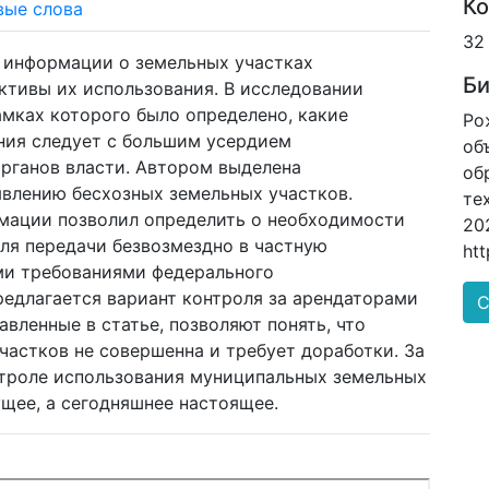
Ко
вые слова
32
 информации о земельных участках
Би
ктивы их использования. В исследовании
амках которого было определено, какие
Ро
ния следует с большим усердием
об
рганов власти. Автором выделена
об
влению бесхозных земельных участков.
те
мации позволил определить о необходимости
20
ля передачи безвозмездно в частную
htt
ми требованиями федерального
редлагается вариант контроля за арендаторами
С
вленные в статье, позволяют понять, что
астков не совершенна и требует доработки. За
нтроле использования муниципальных земельных
ущее, а сегодняшнее настоящее.