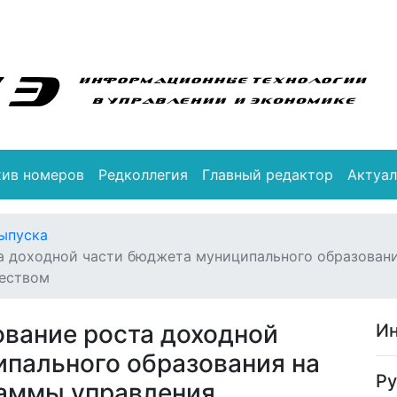
хив номеров
Редколлегия
Главный редактор
Актуал
ыпуска
а доходной части бюджета муниципального образовани
еством
вание роста доходной
Ин
пального образования на
Ру
раммы управления