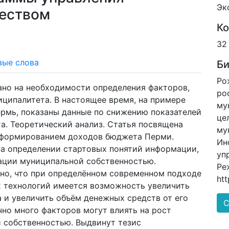
Эк
еством
Ко
32
вые слова
Би
Ро
ано на необходимости определения факторов,
ро
ципалитета. В настоящее время, на примере
му
рмь, показаны данные по снижению показателей
це
а. Теоретический анализ. Статья посвящена
му
 формированием доходов бюджета Перми.
Ин
на определении стартовых понятий информации,
уп
ции муниципальной собственностью.
Ре
но, что при определённом современном подходе
htt
 технологий имеется возможность увеличить
и увеличить объём денежных средств от его
С
чно много факторов могут влиять на рост
 собственностью. Выдвинут тезис